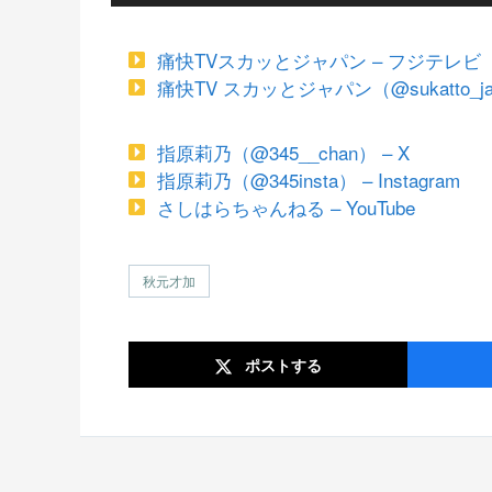
痛快TVスカッとジャパン – フジテレビ
痛快TV スカッとジャパン（@sukatto_jap
指原莉乃（@345__chan） – X
指原莉乃（@345insta） – Instagram
さしはらちゃんねる – YouTube
秋元才加
ポスト
する