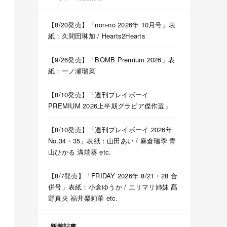
【8/20発売】「non-no 2026年 10月号」表
紙：久間田琳加 / Hearts2Hearts
【9/26発売】「BOMB Premium 2026」表
紙：一ノ瀬瑠菜
【8/10発売】「週刊プレイボーイ
PREMIUM 2026上半期グラビア傑作選」
【8/10発売】「週刊プレイボーイ 2026年
No.34・35」表紙：山田あい / 麻倉瑞季 青
山ひかる 溝端葵 etc.
【8/7発売】「FRIDAY 2026年 8/21・28 合
併号」表紙：小倉ゆうか / エリマリ姉妹 髙
野真央 福井梨莉華 etc.
新着記事