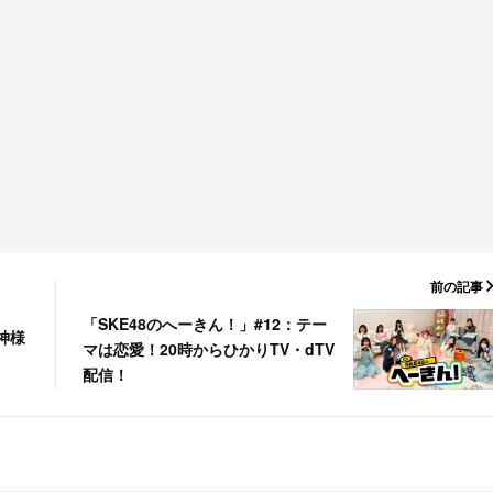
前の記事
「SKE48のへーきん！」#12：テー
神様
マは恋愛！20時からひかりTV・dTV
配信！