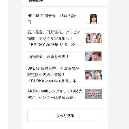
HKT48 江浦優香、15歳の誕生
日
石川花音、田野優花、グラビア
掲載！デジタル写真集も！
「FRIDAY 2026年 5/15・22 合
併号」本日5/1発売！
山内鈴蘭、結婚を発表！
SKE48 篠原京香、和田海佑が
限定版の表紙に登場！
「BUBKA 2026年 6月号」本日
4/30発売！
AKB48 68thシングル、8/19発売
決定！センターは伊藤百花！
もっと見る