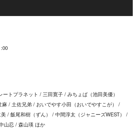
:00
コレートプラネット / 三田寛子 / みちょぱ（池田美優）
麻 / 土佐兄弟 / おいでやす小田（おいでやすこが） /
仁美 / 飯尾和樹（ずん） / 中間淳太（ジャニーズWEST） /
 中山忍 / 森山瑛 ほか