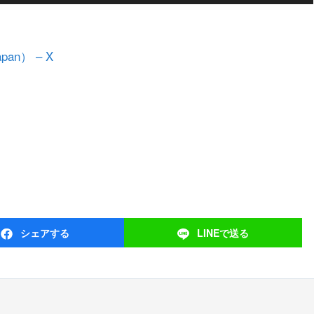
an） – X
シェア
する
LINEで
送る