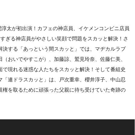
間淳太が初出演！カフェの神店員、イケメンコンビニ店員
よすぎる神店員がやさしい笑顔で問題をスカッと解決！さ
解決する「あっという間スカッと」では、マヂカルラブ
田（おいでやすこが）、加藤諒、鷲見玲奈、佐藤仁美、
面で現れる迷惑な人たちをスカッと解決！そして番組史
マ「連ドラスカッと」は、戸次重幸、櫻井淳子、中山忍
親権を取るために頑張った父親に待ち受けていた奇跡の