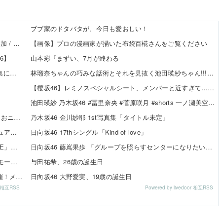
ブブ家のドタバタが、今日も愛おしい！
【8/20発売】「non-no 2026年 10月号」表紙：久間田琳加 / Hearts2Hearts
【画像】プロの漫画家が描いた布袋百椛さんをご覧ください
6】
山本彩『まずい、7月が終わる
【日向坂46】 「ダメなのぉ...？」渡辺莉奈さん、写真集に興味津々
林瑠奈ちゃんの巧みな話術とそれを見抜く池田瑛紗ちゃん!!!【乃木坂46】
【櫻坂46】レミノスペシャルシート、メンバーと近すぎて…【全国ツアー2026】
池田瑛紗 乃木坂46 #冨里奈央 #菅原咲月 #shorts 一ノ瀬美空 五百城茉央 瀬戸口心月 奥の反応まとめ
責任を取らないから成功者になれた…「とんねるず」「おニャン子」「AKB」とヒットを出し続けた秋元康の哲学！！！
乃木坂46 金川紗耶 1st写真集「タイトル未定」
SKE48 37thシングル「ため息未来」収録内容＆新ビジュアル公開！チーム曲・夏ツアー映像も収録
日向坂46 17thシングル「Kind of love」
SKE48メンバー6名が「24時間テレビ49 スペシャルLIVE」出演決定！
日向坂46 藤嶌果歩 「グループを照らすセンターになりたい」何倍もキラキラしたかほりんが降臨【坂道の火曜日】
SKE48 河村優愛さん『IDOL FILE Vol.42』掲載決定！モード系ファッションで新たな魅力を披露
与田祐希、26歳の誕生日
SKE48×WEGO 訪店イベント『TEEシャツだぜ！』開催！メンバーが大須店でコーディネート【SNSまとめ】
日向坂46 大野愛実、19歳の誕生日
or 相互RSS
Powered by livedoor 相互RSS