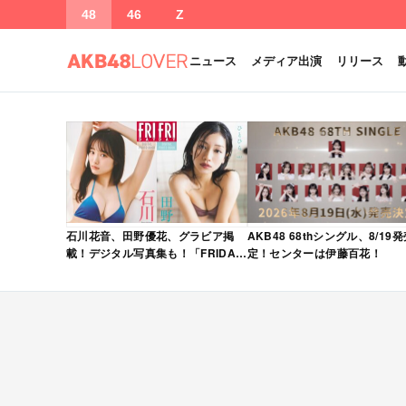
48
46
Z
ニュース
メディア出演
リリース
石川花音、田野優花、グラビア掲
AKB48 68thシングル、8/19
載！デジタル写真集も！「FRIDAY
定！センターは伊藤百花！
2026年 5/15・22 合併号」本日5/1
発売！