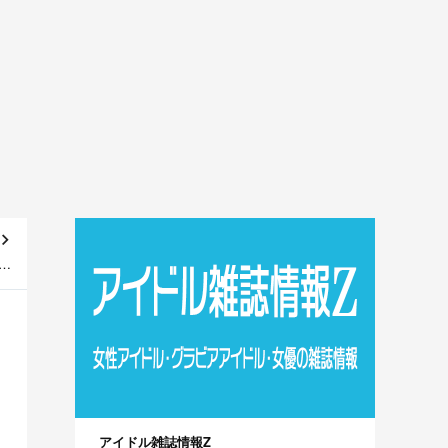
り
信！
アイドル雑誌情報Z