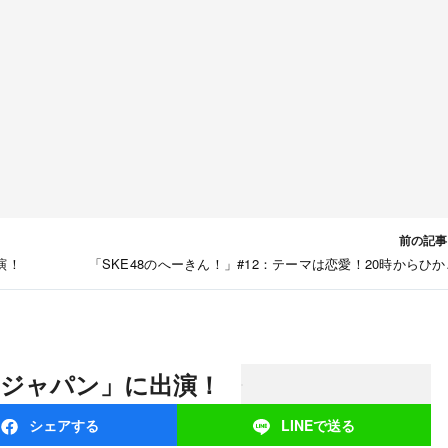
前の記事
演！
「SKE48のへーきん！」#12：テーマは恋愛！20時からひか
TV・dTV配
ッとジャパン」に出演！
シェア
する
LINEで
送る