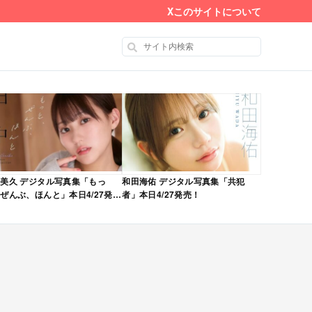
X
このサイトについて
美久 デジタル写真集「もっ
和田海佑 デジタル写真集「共犯
ぜんぶ、ほんと」本日4/27発
者」本日4/27発売！
！