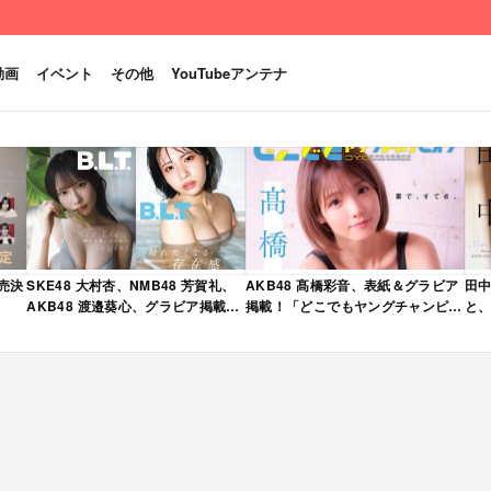
動画
イベント
その他
YouTubeアンテナ
発売決
SKE48 大村杏、NMB48 芳賀礼、
AKB48 髙橋彩音、表紙＆グラビア
田中
AKB48 渡邉葵心、グラビア掲載！
掲載！「どこでもヤングチャンピオ
と、
限定表紙版も！「B.L.T. 2026年 6
ン 2026年 5月号」本日4/28発売！
売
月号」本日4/28発売！