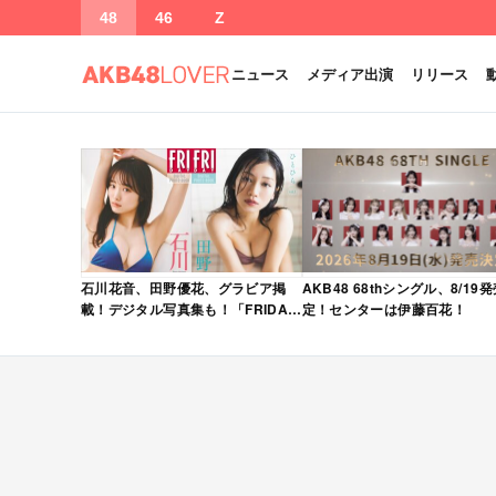
48
46
Z
ニュース
メディア出演
リリース
石川花音、田野優花、グラビア掲
AKB48 68thシングル、8/19
載！デジタル写真集も！「FRIDAY
定！センターは伊藤百花！
2026年 5/15・22 合併号」本日5/1
発売！