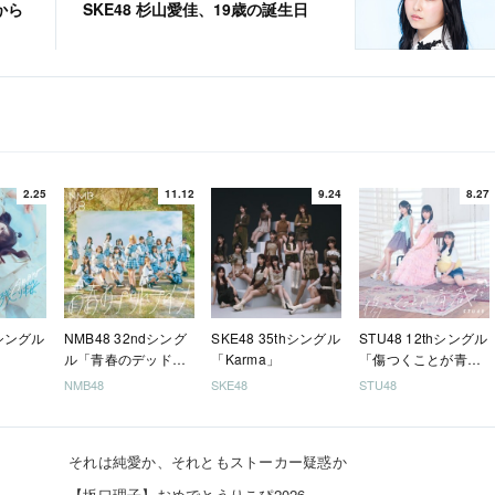
から
SKE48 杉山愛佳、19歳の誕生日
2.25
11.12
9.24
8.27
hシングル
NMB48 32ndシング
SKE48 35thシングル
STU48 12thシングル
ル「青春のデッドラ
「Karma」
「傷つくことが青春
イン」
だ」
NMB48
SKE48
STU48
それは純愛か、それともストーカー疑惑か
【坂口理子】おめでとうりこぴ2026