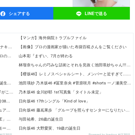
シェア
する
LINEで
送る
【マンガ】海外病院トラブルファイル
ィナキツネ
【画像】プロの漫画家が描いた布袋百椛さんをご覧ください
プロの大激戦
山本彩『まずい、7月が終わる
林瑠奈ちゃんの巧みな話術とそれを見抜く池田瑛紗ちゃん!!!【乃
】
【櫻坂46】レミノスペシャルシート、メンバーと近すぎて…【全国
が誕生していた
池田瑛紗 乃木坂46 #冨里奈央 #菅原咲月 #shorts 一ノ瀬美空
ら【全国ツアー2026 What’s lonesome...
乃木坂46 金川紗耶 1st写真集「タイトル未定」
5分38秒で完走「ハイロックス最高ーーーー」
日向坂46 17thシングル「Kind of love」
ビジュアル公開！チーム曲・夏ツアー映像も収録
日向坂46 藤嶌果歩 「グループを照らすセンターになりたい」
VE」出演決定！
与田祐希、26歳の誕生日
掲載決定！モード系ファッションで新たな魅力を披露
日向坂46 大野愛実、19歳の誕生日
or 相互RSS
Powered by livedoor 相互RSS