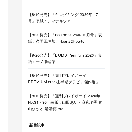
【8/10発売】「ヤングキング 2026年 17
号」表紙：ティナキツネ
【8/20発売】「non-no 2026年 10月号」表
紙：久間田琳加 / Hearts2Hearts
【9/26発売】「BOMB Premium 2026」表
紙：一ノ瀬瑠菜
木坂46】
ツアー2026】
【8/10発売】「週刊プレイボーイ
 五百城茉央 瀬戸口心月 奥の反応まとめ
PREMIUM 2026上半期グラビア傑作選」
【8/10発売】「週刊プレイボーイ 2026年
No.34・35」表紙：山田あい / 麻倉瑞季 青
何倍もキラキラしたかほりんが降臨【坂道の火曜日】
山ひかる 溝端葵 etc.
新着記事