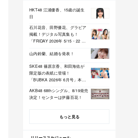
HKT48 江浦優香、15歳の誕生
日
石川花音、田野優花、グラビア
掲載！デジタル写真集も！
「FRIDAY 2026年 5/15・22 合
併号」本日5/1発売！
山内鈴蘭、結婚を発表！
SKE48 篠原京香、和田海佑が
限定版の表紙に登場！
「BUBKA 2026年 6月号」本日
4/30発売！
AKB48 68thシングル、8/19発売
決定！センターは伊藤百花！
もっと見る
リリーススケジュール