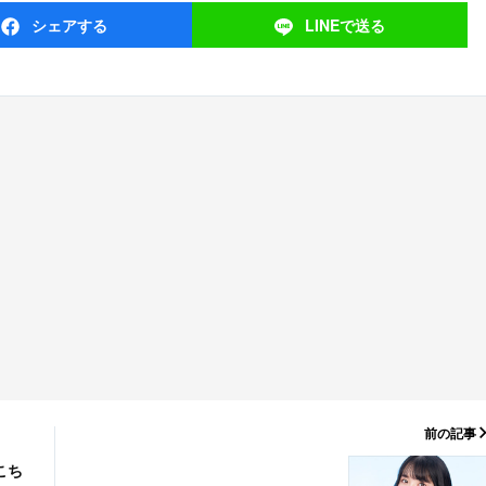
シェア
する
LINEで
送る
前の記事
こち