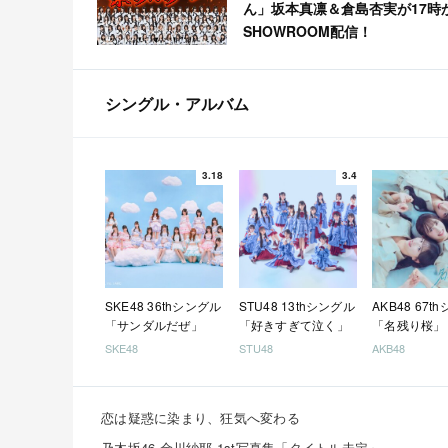
ん」坂本真凛＆倉島杏実が17時
SHOWROOM配信！
シングル・アルバム
3.18
3.4
SKE48 36thシングル
STU48 13thシングル
AKB48 67t
「サンダルだぜ」
「好きすぎて泣く」
「名残り桜」
SKE48
STU48
AKB48
恋は疑惑に染まり、狂気へ変わる
乃木坂46 金川紗耶 1st写真集「タイトル未定」