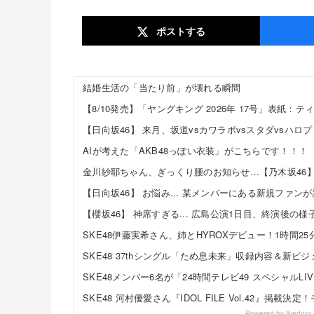
ポスト
する
結婚生活の「当たり前」が壊れる瞬間
【8/10発売】「ヤングキング 2026年 17号」表紙：テ
【日向坂46】 来月、坂道vsカワラボvsスタダvsハロ
AIが考えた「AKB48っぽい衣装」がこちらです！！！
金川紗耶ちゃん、ぎっくり腰のお知らせ…【乃木坂46
【日向坂46】 お悩み... 某メンバーにある新規ファン
【櫻坂46】 神席すぎる... 広島公演1日目、終演後の様子がこち
SKE48伊藤実希さん、姉とHYROXデビュー！1時間2
SKE48 37thシングル「ため息未来」収録内容＆新
SKE48メンバー6名が「24時間テレビ49 スペシャルLI
SKE48 河村優愛さん『IDOL FILE Vol.42』
Powered by livedo