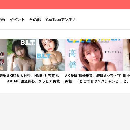
動画
イベント
その他
YouTubeアンテナ
発売決
SKE48 大村杏、NMB48 芳賀礼、
AKB48 髙橋彩音、表紙＆グラビア
田中
AKB48 渡邉葵心、グラビア掲載！
掲載！「どこでもヤングチャンピオ
と、
限定表紙版も！「B.L.T. 2026年 6
ン 2026年 5月号」本日4/28発売！
売
月号」本日4/28発売！