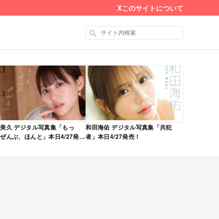
X
このサイトについて
美久 デジタル写真集「もっ
和田海佑 デジタル写真集「共犯
ぜんぶ、ほんと」本日4/27発
者」本日4/27発売！
！