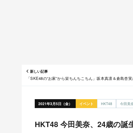
新しい記事
「SKE48の“お家”から栄ちんちこちん」坂本真凛＆倉島杏実
時からSHOWROOM配信！
2021年3月5日（金）
イベント
HKT48
今田美
HKT48 今田美奈、24歳の誕