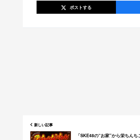
ポスト
する
新しい記事
「SKE48の“お家”から栄ちんち