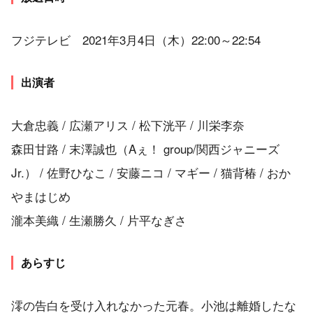
フジテレビ 2021年3月4日（木）22:00～22:54
出演者
大倉忠義 / 広瀬アリス / 松下洸平 / 川栄李奈
森田甘路 / 末澤誠也（Aぇ！ group/関西ジャニーズ
Jr.） / 佐野ひなこ / 安藤ニコ / マギー / 猫背椿 / おか
やまはじめ
瀧本美織 / 生瀬勝久 / 片平なぎさ
あらすじ
澪の告白を受け入れなかった元春。小池は離婚したな