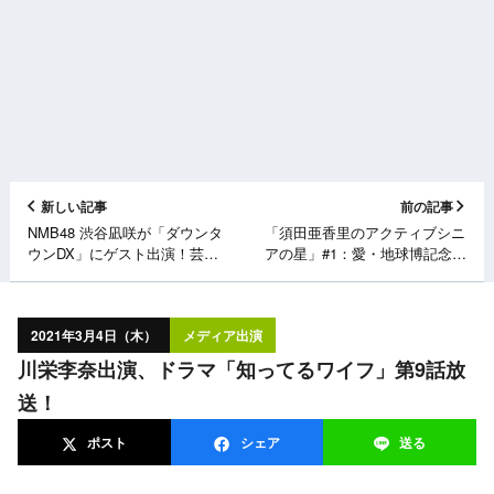
新しい記事
前の記事
NMB48 渋谷凪咲が「ダウンタ
「須田亜香里のアクティブシニ
ウンDX」にゲスト出演！芸能
アの星」#1：愛・地球博記念公
人の生態を定点観測SP！
園サトラボ 稲熊さん【テレビ
愛知】
2021年3月4日（木）
メディア出演
川栄李奈出演、ドラマ「知ってるワイフ」第9話放
送！
ポスト
シェア
送る