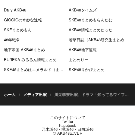
Daily AKB48
AKB48タイムズ
GIOGIOの奇妙な速報
SKE48まとめもらんだむ
SKEまとめもん
AKB48情報まとめたった
48年戦争
若草日誌（AKB48研究生まとめブログ）
地下帝国-AKB48まとめ
AKB48地下速報
EUREKA みるるん情報まとめ
まとめりー
SKE48まとめはエメラルド（まとえめ）
SKE48りかぴまとめ
ホーム
メディア出演
川栄李奈出演、ドラマ「知ってるワイフ」第9話放送！
このサイトについて
Twitter
Facebook
乃木坂46・欅坂46・日向坂46
© AKB48LOVER