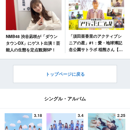
「須田亜香里のアクティブシ
NMB48 渋谷凪咲が「ダウン
ニアの星」#1：愛・地球博記
タウンDX」にゲスト出演！芸
念公園サトラボ 稲熊さん【テ
能人の生態を定点観測SP！
レビ愛知】
トップページに戻る
シングル・アルバム
3.18
3.4
2.25