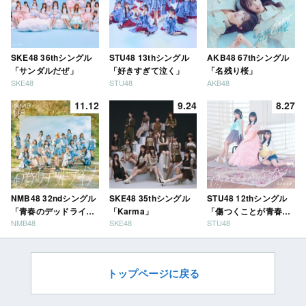
SKE48 36thシングル
STU48 13thシングル
AKB48 67thシングル
「サンダルだぜ」
「好きすぎて泣く」
「名残り桜」
SKE48
STU48
AKB48
11.12
9.24
8.27
NMB48 32ndシングル
SKE48 35thシングル
STU48 12thシングル
「青春のデッドライ
「Karma」
「傷つくことが青春
NMB48
SKE48
STU48
ン」
だ」
トップページに戻る