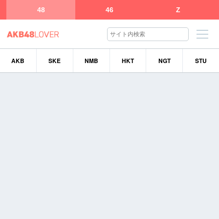
48
46
Z
AKB
SKE
NMB
HKT
NGT
STU