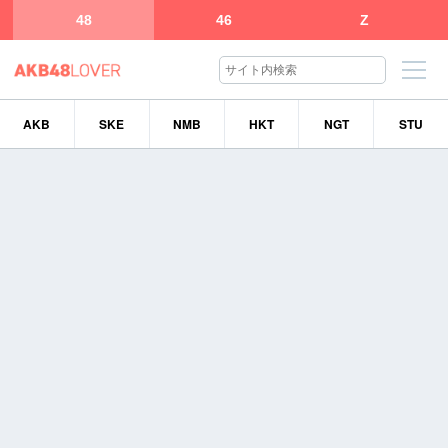
48
46
Z
AKB
SKE
NMB
HKT
NGT
STU