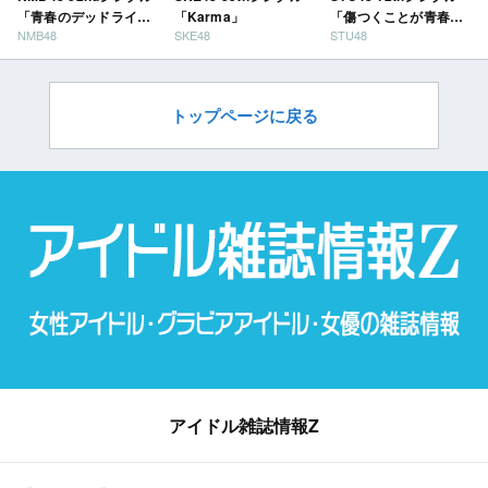
「青春のデッドライ
「Karma」
「傷つくことが青春
NMB48
SKE48
STU48
ン」
だ」
トップページに戻る
アイドル雑誌情報Z