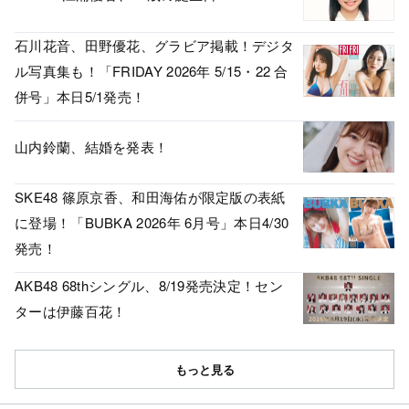
石川花音、田野優花、グラビア掲載！デジタ
ル写真集も！「FRIDAY 2026年 5/15・22 合
併号」本日5/1発売！
山内鈴蘭、結婚を発表！
SKE48 篠原京香、和田海佑が限定版の表紙
に登場！「BUBKA 2026年 6月号」本日4/30
発売！
AKB48 68thシングル、8/19発売決定！セン
ターは伊藤百花！
もっと見る