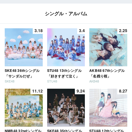
シングル・アルバム
3.18
3.4
2.25
SKE48 36thシングル
STU48 13thシングル
AKB48 67thシングル
「サンダルだぜ」
「好きすぎて泣く」
「名残り桜」
SKE48
STU48
AKB48
11.12
9.24
8.27
NMB48 32ndシングル
SKE48 35thシングル
STU48 12thシングル