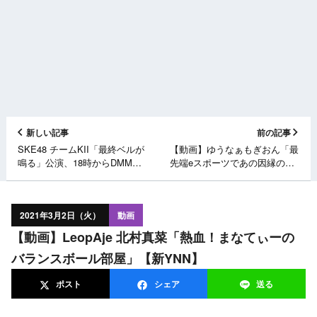
新しい記事
前の記事
SKE48 チームKII「最終ベルが
【動画】ゆうなぁもぎおん「最
鳴る」公演、18時からDMM配
先端eスポーツであの因縁のラ
信！
イバルと対決！」【HADO練習
風景】
2021年3月2日（火）
動画
【動画】LeopAje 北村真菜「熱血！まなてぃーの
バランスボール部屋」【新YNN】
ポスト
シェア
送る