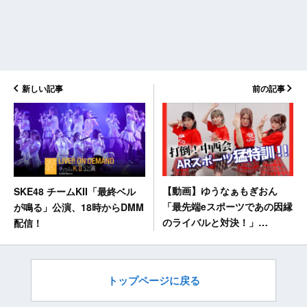
新しい記事
前の記事
【動画】ゆうなぁもぎおん
SKE48 チームKII「最終ベル
「最先端eスポーツであの因縁
が鳴る」公演、18時からDMM
のライバルと対決！」
配信！
【HADO練習風景】
トップページに戻る