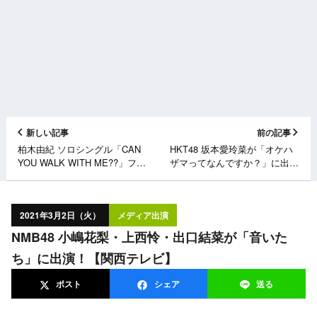
新しい記事
前の記事
柏木由紀 ソロシングル「CAN
HKT48 坂本愛玲菜が「オケハ
YOU WALK WITH ME??」フラ
ザマってなんですか？」に出
ゲ日！
演！【RKB毎日放送】
2021年3月2日（火）
メディア出演
NMB48 小嶋花梨・上西怜・出口結菜が「音いた
ち」に出演！【関西テレビ】
ポスト
シェア
送る