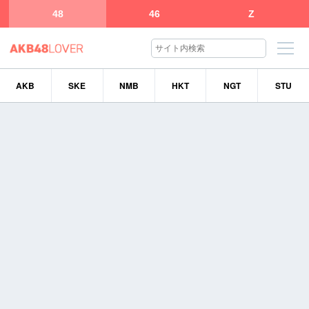
48
46
Z
AKB
SKE
NMB
HKT
NGT
STU