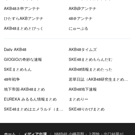
AKB48ネ申アンテナ
AKB@アンテナ
ひたすらAKBアンテナ
48＠アンテナ
AKB48まとめとぴっく
にゅーぷる
Daily AKB48
AKB48タイムズ
GIOGIOの奇妙な速報
SKE48まとめもらんだむ
SKEまとめもん
AKB48情報まとめたった
48年戦争
若草日誌（AKB48研究生まとめブログ）
地下帝国-AKB48まとめ
AKB48地下速報
EUREKA みるるん情報まとめ
まとめりー
SKE48まとめはエメラルド（まとえめ）
SKE48りかぴまとめ
ホーム
メディア出演
NMB48 小嶋花梨・上西怜・出口結菜が「音いたち」に出演！【関西テレビ】