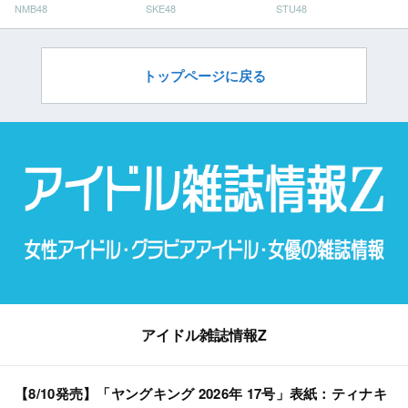
NMB48
SKE48
STU48
ン」
だ」
トップページに戻る
アイドル雑誌情報Z
【8/10発売】「ヤングキング 2026年 17号」表紙：ティナキ