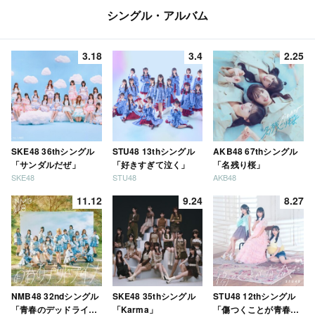
シングル・アルバム
3.18
3.4
2.25
SKE48 36thシングル
STU48 13thシングル
AKB48 67thシングル
「サンダルだぜ」
「好きすぎて泣く」
「名残り桜」
SKE48
STU48
AKB48
11.12
9.24
8.27
NMB48 32ndシングル
SKE48 35thシングル
STU48 12thシングル
「青春のデッドライ
「Karma」
「傷つくことが青春