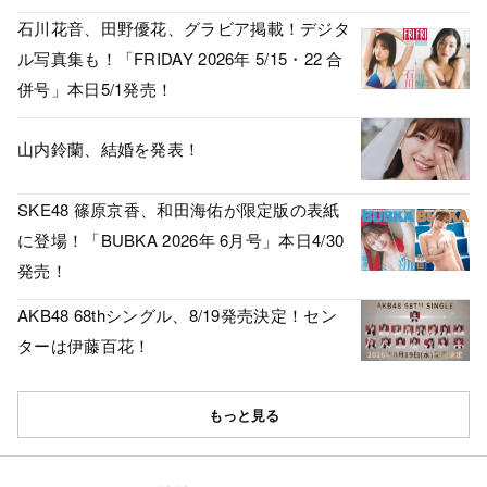
石川花音、田野優花、グラビア掲載！デジタ
ル写真集も！「FRIDAY 2026年 5/15・22 合
併号」本日5/1発売！
山内鈴蘭、結婚を発表！
SKE48 篠原京香、和田海佑が限定版の表紙
に登場！「BUBKA 2026年 6月号」本日4/30
発売！
AKB48 68thシングル、8/19発売決定！セン
ターは伊藤百花！
もっと見る