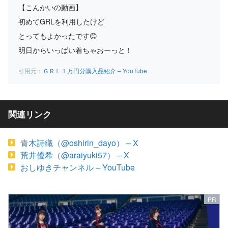
【こんかいの動画】
初めてGRLを利用したけど
とってもよかったです😊
明日からいっぱい着ちゃおーっと！
ＧＲＬ１万円分購入品紹介 – YouTube
関連リンク
青木詩織（@oshirin_dayo） – X
荒井優希（@araiyuki57） – X
おしゆきチャンネル – YouTube