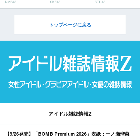
NMB48
SKE48
STU48
ン」
だ」
トップページに戻る
アイドル雑誌情報Z
【9/26発売】「BOMB Premium 2026」表紙：一ノ瀬瑠菜