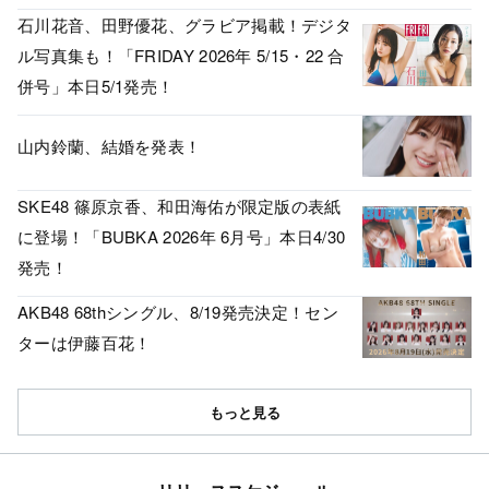
石川花音、田野優花、グラビア掲載！デジタ
ル写真集も！「FRIDAY 2026年 5/15・22 合
併号」本日5/1発売！
山内鈴蘭、結婚を発表！
SKE48 篠原京香、和田海佑が限定版の表紙
に登場！「BUBKA 2026年 6月号」本日4/30
発売！
AKB48 68thシングル、8/19発売決定！セン
ターは伊藤百花！
もっと見る