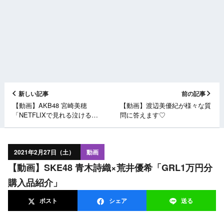
新しい記事
前の記事
【動画】AKB48 宮崎美穂
【動画】渡辺美優紀が様々な質
「NETFLIXで見れる泣けるオ
問に答えます♡
ススメ韓国映画」
2021年2月27日（土）
動画
【動画】SKE48 青木詩織×荒井優希「GRL1万円分
購入品紹介」
ポスト
シェア
送る