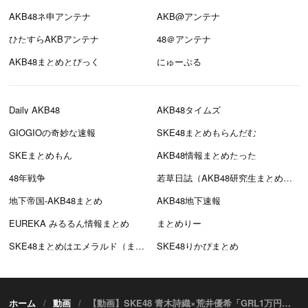
AKB48ネ申アンテナ
AKB@アンテナ
ひたすらAKBアンテナ
48＠アンテナ
AKB48まとめとぴっく
にゅーぷる
Daily AKB48
AKB48タイムズ
GIOGIOの奇妙な速報
SKE48まとめもらんだむ
SKEまとめもん
AKB48情報まとめたった
48年戦争
若草日誌（AKB48研究生まとめブログ）
地下帝国-AKB48まとめ
AKB48地下速報
EUREKA みるるん情報まとめ
まとめりー
SKE48まとめはエメラルド（まとえめ）
SKE48りかぴまとめ
ホーム
動画
【動画】SKE48 青木詩織×荒井優希「GRL1万円分購入品紹介」