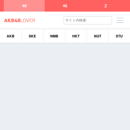
48
46
Z
AKB
SKE
NMB
HKT
NGT
STU