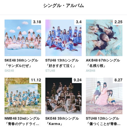
シングル・アルバム
3.18
3.4
2.25
SKE48 36thシングル
STU48 13thシングル
AKB48 67thシングル
「サンダルだぜ」
「好きすぎて泣く」
「名残り桜」
SKE48
STU48
AKB48
11.12
9.24
8.27
NMB48 32ndシングル
SKE48 35thシングル
STU48 12thシングル
「青春のデッドライ
「Karma」
「傷つくことが青春