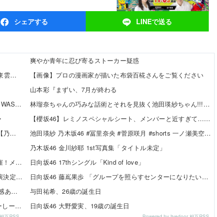
シェア
する
LINEで
送る
爽やか青年に忍び寄るストーカー疑惑
【8/12発売】「ヤングアニマル 2026年 No.16」表紙：東雲うみ / 虹咲カリナ
【画像】プロの漫画家が描いた布袋百椛さんをご覧ください
山本彩『まずい、7月が終わる
佐々木優佳里さんが永尾まりやプロデュースグループ「WASURENA」に加入発表！現在のグループと兼任へ【元AKB48ゆか...
林瑠奈ちゃんの巧みな話術とそれを見抜く池田瑛紗ちゃん!!!【乃木坂46】
・
【櫻坂46】レミノスペシャルシート、メンバーと近すぎて…【全国ツアー2026】
柴田柚菜 「まゆたんは1人でいても1人で喋ってて…」【乃木坂46】
池田瑛紗 乃木坂46 #冨里奈央 #菅原咲月 #shorts 一ノ瀬美空 五百城茉央 瀬戸口心月 奥の反応まとめ
乃木坂46 金川紗耶 1st写真集「タイトル未定」
SKE48×WEGO 訪店イベント『TEEシャツだぜ！』開催！メンバーが大須店でコーディネート【SNSまとめ】
日向坂46 17thシングル「Kind of love」
SKE48「Uta-Tube SPORTS FES.」公開収録ライブ出演決定！
日向坂46 藤嶌果歩 「グループを照らすセンターになりたい」何倍もキラキラしたかほりんが降臨【坂道の火曜日】
伊藤虹々美さんの制服TikTok3連発が可愛すぎる！青春感あふれるダンス動画に注目✨
与田祐希、26歳の誕生日
【SNSまとめ】「SKE48 SUMMER Tour 2026 ～じゅーしーすぷらっしゅ だぜ！～」東京公演 ベリー組 ...
日向坂46 大野愛実、19歳の誕生日
or 相互RSS
Powered by livedoor 相互RSS