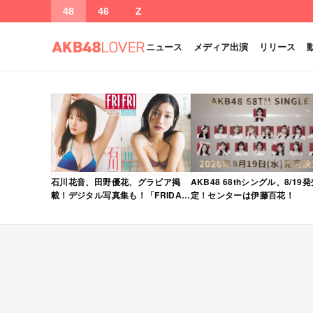
48
46
Z
ニュース
メディア出演
リリース
石川花音、田野優花、グラビア掲
AKB48 68thシングル、8/19
載！デジタル写真集も！「FRIDAY
定！センターは伊藤百花！
2026年 5/15・22 合併号」本日5/1
発売！