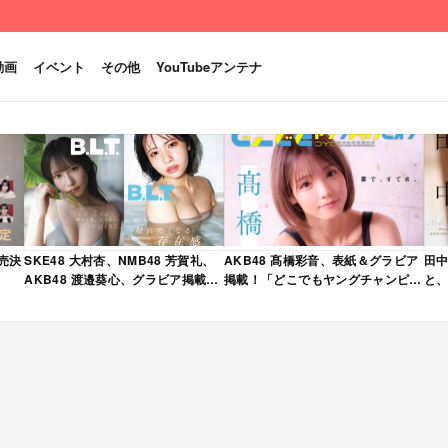
動画
イベント
その他
YouTubeアンテナ
発売決
SKE48 大村杏、NMB48 芳賀礼、
AKB48 髙橋彩音、表紙＆グラビア
田中
AKB48 渡邉葵心、グラビア掲載！
掲載！「どこでもヤングチャンピオ
と、
限定表紙版も！「B.L.T. 2026年 6
ン 2026年 5月号」本日4/28発売！
売
月号」本日4/28発売！