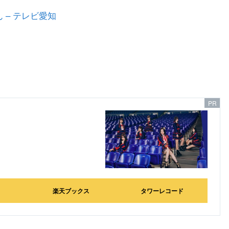
 – テレビ愛知
」
楽天ブックス
タワーレコード