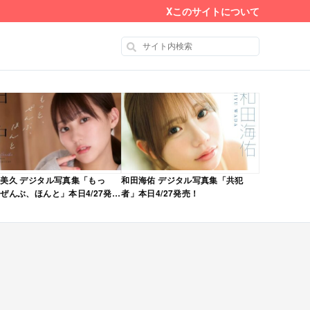
X
このサイトについて
美久 デジタル写真集「もっ
和田海佑 デジタル写真集「共犯
ぜんぶ、ほんと」本日4/27発
者」本日4/27発売！
！