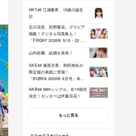
HKT48 江浦優香、15歳の誕生
日
石川花音、田野優花、グラビア
掲載！デジタル写真集も！
「FRIDAY 2026年 5/15・22 合
併号」本日5/1発売！
山内鈴蘭、結婚を発表！
SKE48 篠原京香、和田海佑が
限定版の表紙に登場！
「BUBKA 2026年 6月号」本日
4/30発売！
AKB48 68thシングル、8/19発売
決定！センターは伊藤百花！
もっと見る
リリーススケジュール