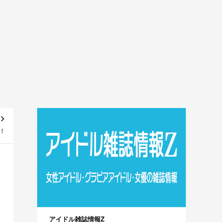
！
アイドル雑誌情報Z