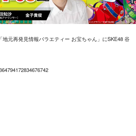
知「地元再発見情報バラエティー お宝ちゃん」にSKE48 谷
s/1364794172834676742