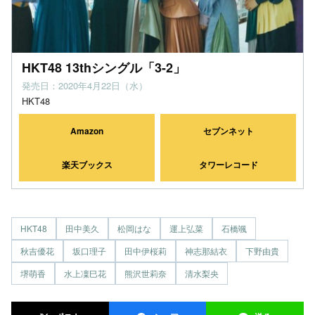
HKT48 13thシングル「3-2」
発売日：2020年4月22日（水）
HKT48
Amazon
セブンネット
楽天ブックス
タワーレコード
HKT48
田中美久
松岡はな
運上弘菜
石橋颯
秋吉優花
坂口理子
田中伊桜莉
神志那結衣
下野由貴
堺萌香
水上凜巳花
熊沢世莉奈
清水梨央