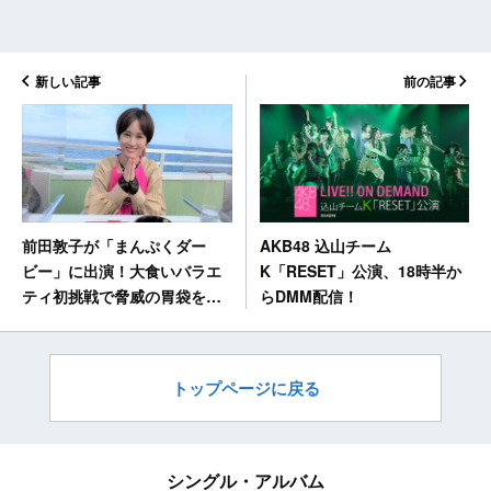
新しい記事
前の記事
AKB48 込山チーム
前田敦子が「まんぷくダー
K「RESET」公演、18時半か
ビー」に出演！大食いバラエ
らDMM配信！
ティ初挑戦で脅威の胃袋を見
せつける！
トップページに戻る
シングル・アルバム