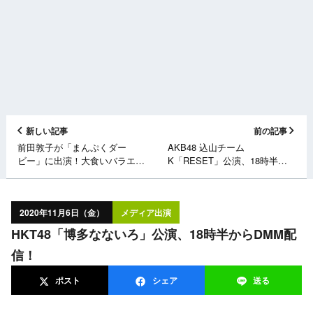
新しい記事
前の記事
前田敦子が「まんぷくダー
AKB48 込山チーム
ビー」に出演！大食いバラエ
K「RESET」公演、18時半か
ティ初挑戦で脅威の胃袋を見せ
らDMM配信！
つける！
2020年11月6日（金）
メディア出演
HKT48「博多なないろ」公演、18時半からDMM配
信！
ポスト
シェア
送る