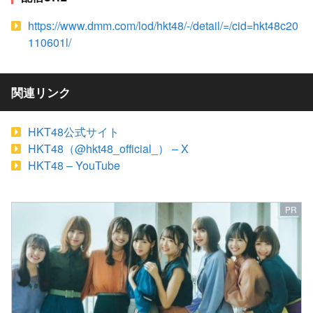
https://www.dmm.com/lod/hkt48/-/detail/=/cid=hkt48c20
110601l/
関連リンク
HKT48公式サイト
HKT48（@hkt48_official_） – X
HKT48 – YouTube