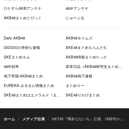
ひたすらAKBアンテナ
48＠アンテナ
AKB48まとめとぴっく
にゅーぷる
Daily AKB48
AKB48タイムズ
GIOGIOの奇妙な速報
SKE48まとめもらんだむ
SKEまとめもん
AKB48情報まとめたった
48年戦争
若草日誌（AKB48研究生まとめブログ）
地下帝国-AKB48まとめ
AKB48地下速報
EUREKA みるるん情報まとめ
まとめりー
SKE48まとめはエメラルド（まとえめ）
SKE48りかぴまとめ
ホーム
メディア出演
HKT48「博多なないろ」公演、18時半からDMM配信！