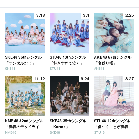
3.18
3.4
2.25
SKE48 36thシングル
STU48 13thシングル
AKB48 67thシングル
「サンダルだぜ」
「好きすぎて泣く」
「名残り桜」
SKE48
STU48
AKB48
11.12
9.24
8.27
NMB48 32ndシングル
SKE48 35thシングル
STU48 12thシングル
「青春のデッドライ
「Karma」
「傷つくことが青春
NMB48
SKE48
STU48
ン」
だ」