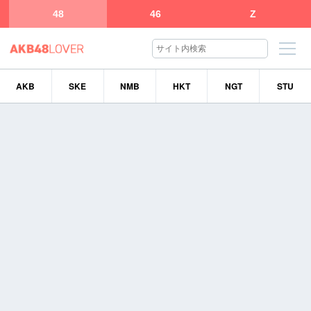
48
46
Z
AKB
SKE
NMB
HKT
NGT
STU