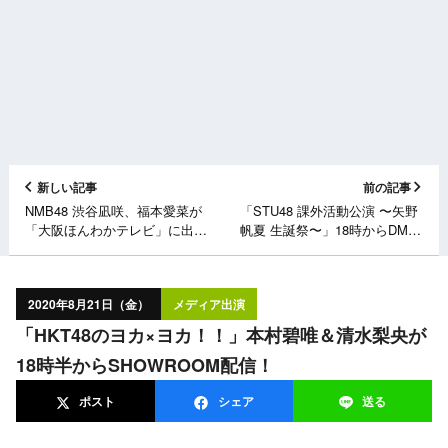
新しい記事
前の記事
NMB48 渋谷凪咲、福本愛菜が
「STU48 課外活動公演 〜矢野
「大阪ほんわかテレビ」に出
帆夏 生誕祭〜」18時からDMM
演！業務スーパー超活用術＆お
配信！
値打ち高級食材お取り寄せ
SP【読売テレビ】
2020年8月21日（金）
メディア出演
「HKT48のヨカ×ヨカ！！」本村碧唯＆清水梨央が
18時半からSHOWROOM配信！
ポスト
シェア
送る