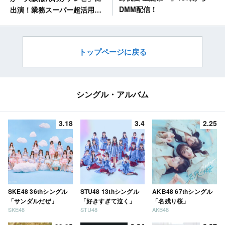
DMM配信！
出演！業務スーパー超活用術
＆お値打ち高級食材お取り寄
せSP【読売テレビ】
トップページに戻る
シングル・アルバム
3.18
3.4
2.25
SKE48 36thシングル
STU48 13thシングル
AKB48 67thシングル
「サンダルだぜ」
「好きすぎて泣く」
「名残り桜」
SKE48
STU48
AKB48