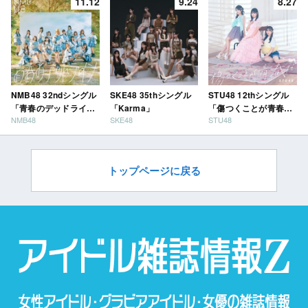
11.12
9.24
8.27
NMB48 32ndシングル
SKE48 35thシングル
STU48 12thシングル
「青春のデッドライ
「Karma」
「傷つくことが青春
NMB48
SKE48
STU48
ン」
だ」
トップページに戻る