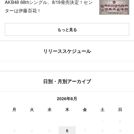
AKB48 68thシングル、8/19発売決定！セン
ターは伊藤百花！
もっと見る
リリーススケジュール
日別・月別アーカイブ
2026年8月
月
火
水
木
金
土
日
1
2
3
4
5
6
7
8
9