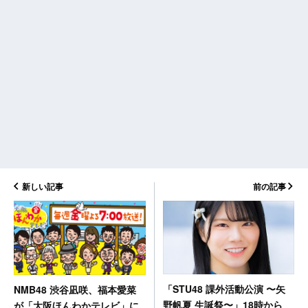
新しい記事
前の記事
「STU48 課外活動公演 〜矢
NMB48 渋谷凪咲、福本愛菜
野帆夏 生誕祭〜」18時から
が「大阪ほんわかテレビ」に