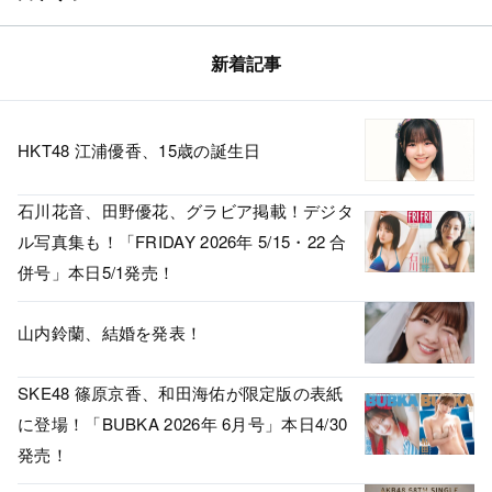
新着記事
HKT48 江浦優香、15歳の誕生日
石川花音、田野優花、グラビア掲載！デジタ
ル写真集も！「FRIDAY 2026年 5/15・22 合
併号」本日5/1発売！
山内鈴蘭、結婚を発表！
SKE48 篠原京香、和田海佑が限定版の表紙
に登場！「BUBKA 2026年 6月号」本日4/30
発売！