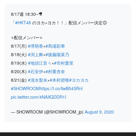
8/17週 18:30~🎥
「
#HKT48
のヨカ×ヨカ！！」配信メンバー決定😊
⭐配信メンバー⭐
8/17(月)
#堺萌香
×
#馬場彩華
8/18(火)
#渕上舞
×
#後藤陽菜乃
8/19(水)
#地頭江音々
×
#市村愛里
8/20(木)
#石安伊
×
#村重杏奈
8/21(金)
#清水梨央
×
#本村碧唯
#ヨカヨカ
#SHOWROOM
https://t.co/llwB54SRnl
pic.twitter.com/4NAXQDDR1I
— SHOWROOM (@SHOWROOM_jp)
August 9, 2020