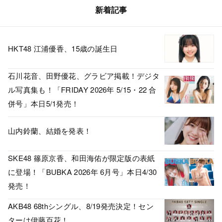
新着記事
HKT48 江浦優香、15歳の誕生日
石川花音、田野優花、グラビア掲載！デジタ
ル写真集も！「FRIDAY 2026年 5/15・22 合
併号」本日5/1発売！
山内鈴蘭、結婚を発表！
SKE48 篠原京香、和田海佑が限定版の表紙
に登場！「BUBKA 2026年 6月号」本日4/30
発売！
AKB48 68thシングル、8/19発売決定！セン
ターは伊藤百花！