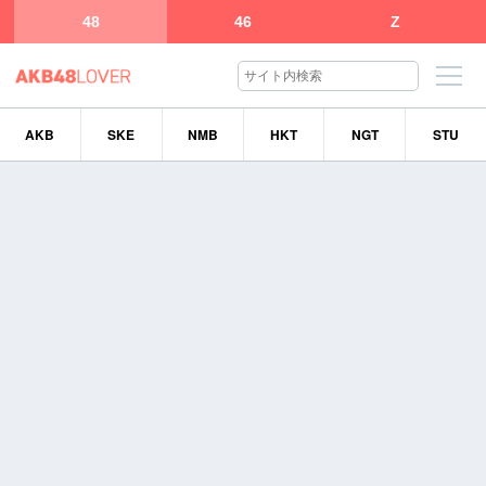
48
46
Z
AKB
SKE
NMB
HKT
NGT
STU