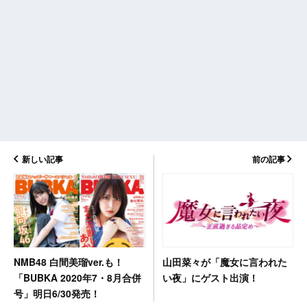
新しい記事
前の記事
山田菜々が「魔女に言われた
NMB48 白間美瑠ver.も！
い夜」にゲスト出演！
「BUBKA 2020年7・8月合併
号」明日6/30発売！