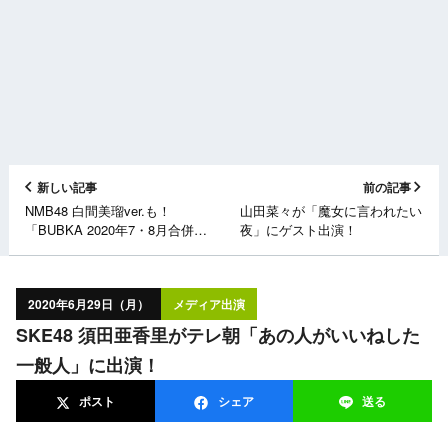
新しい記事
前の記事
NMB48 白間美瑠ver.も！
山田菜々が「魔女に言われたい
「BUBKA 2020年7・8月合併
夜」にゲスト出演！
号」明日6/30発売！
2020年6月29日（月）
メディア出演
SKE48 須田亜香里がテレ朝「あの人がいいねした
一般人」に出演！
ポスト
シェア
送る