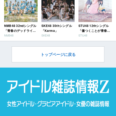
NMB48 32ndシングル
SKE48 35thシングル
STU48 12thシングル
「青春のデッドライ
「Karma」
「傷つくことが青春
NMB48
SKE48
STU48
ン」
だ」
トップページに戻る