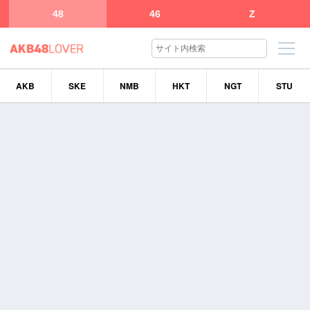
48
46
Z
AKB
SKE
NMB
HKT
NGT
STU