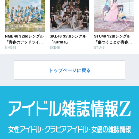
NMB48 32ndシングル
SKE48 35thシングル
STU48 12thシングル
「青春のデッドライ
「Karma」
「傷つくことが青春
NMB48
SKE48
STU48
ン」
だ」
トップページに戻る