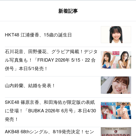
新着記事
HKT48 江浦優香、15歳の誕生日
石川花音、田野優花、グラビア掲載！デジタ
ル写真集も！「FRIDAY 2026年 5/15・22 合
併号」本日5/1発売！
山内鈴蘭、結婚を発表！
SKE48 篠原京香、和田海佑が限定版の表紙
に登場！「BUBKA 2026年 6月号」本日4/30
発売！
AKB48 68thシングル、8/19発売決定！セン